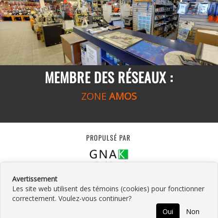
MEMBRE DES RÉSEAUX :
ZONE
AMOS
PROPULSÉ PAR
Avertissement
Les site web utilisent des témoins (cookies) pour fonctionner
correctement. Voulez-vous continuer?
©
2026
Location Lauzon Amos Inc.
•
Contactez-
Oui
Non
nous
•
Catégories
•
Plan du site
•
Politique de
RETOUR