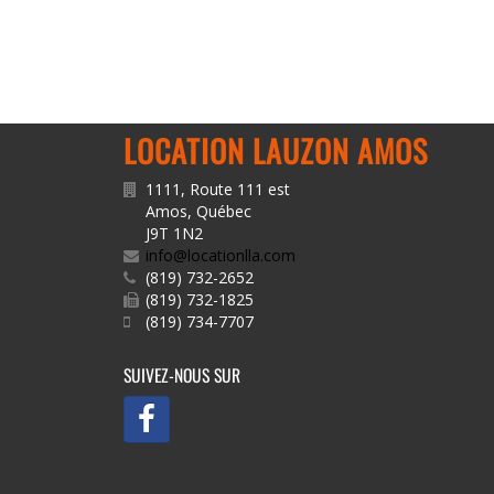
LOCATION LAUZON AMOS
1111, Route 111 est
Amos
,
Québec
J9T 1N2
info@locationlla.com
(819) 732-2652
(819) 732-1825
(819) 734-7707
SUIVEZ-NOUS SUR