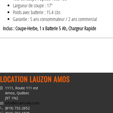
Largueur de coupe : 17"
Poids avec batterie : 15.4 Lbs
Garantie : 5 ans consommateur / 2 ans commercial
Inclus : Coupe-Herbe, 1 x Batterie 5 Ah, Chargeur Rapide
LOCATION LAUZON AMOS
1111, Route 111 est
Amos
,
Québec
J9T 1N2
info@locationlla.com
(819) 732-2652