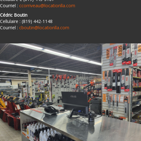
Courriel :
ccorriveau@locationlla.com
Cédric Boutin
Cellulaire : (819) 442-1148
Courriel :
cboutin@locationlla.com