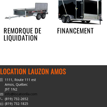
REMORQUE DE
FINANCEMENT
LIQUIDATION
LOCATION LAUZON AMOS
1111, Route 111 est
Amos
,
Québec
J9T 1N2
info@locationlla.com
(819) 732-2652
(819) 732-1825