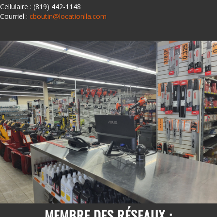
Cellulaire : (819) 442-1148
Courriel :
cboutin@locationlla.com
MEMBRE DES RÉSEAUX :