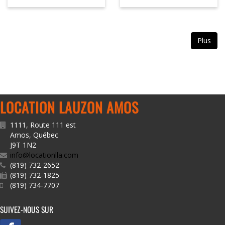
Plus
LOCATION LAUZON AMOS
1111, Route 111 est
Amos
,
Québec
J9T 1N2
info@locationlla.com
(819) 732-2652
(819) 732-1825
(819) 734-7707
SUIVEZ-NOUS SUR