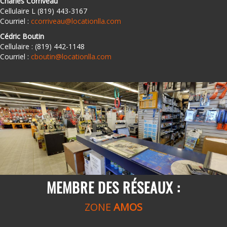
Charles Corriveau
Cellulaire L (819) 443-3167
Courriel :
ccorriveau@locationlla.com
Cédric Boutin
Cellulaire : (819) 442-1148
Courriel :
cboutin@locationlla.com
MEMBRE DES RÉSEAUX :
ZONE
AMOS