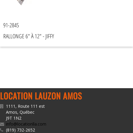
91-2845
RALLONGE 6" À 12" - JIFFY
LOCATION LAUZON AMOS
1111, Route 111 est
Amos
,
Québec
J9T 1N2
info@locationlla.com
(819) 732-2652