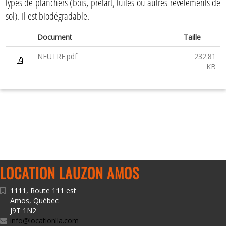
types de planchers (bois, prélart, tuiles ou autres revêtements de
sol). Il est biodégradable.
Document
Taille
NEUTRE.pdf
232.81
KB
LOCATION LAUZON AMOS
1111, Route 111 est
Amos
,
Québec
J9T 1N2
info@locationlla.com