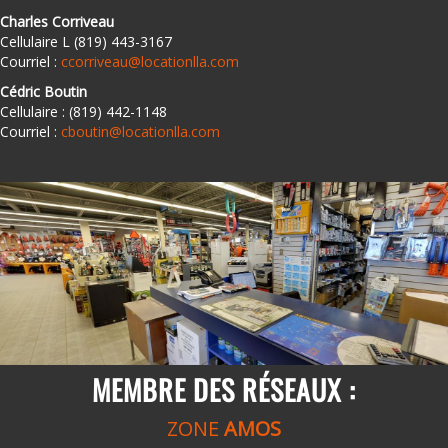
Charles Corriveau
Cellulaire L (819) 443-3167
Courriel :
ccorriveau@locationlla.com
Cédric Boutin
Cellulaire : (819) 442-1148
Courriel :
cboutin@locationlla.com
MEMBRE DES RÉSEAUX :
ZONE
AMOS