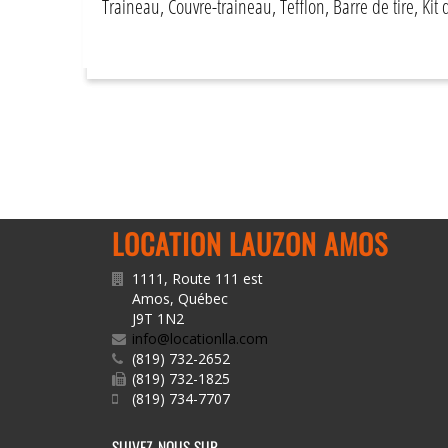
Traineau, Couvre-traineau, Tefflon, Barre de tire, Kit 
LOCATION LAUZON AMOS
1111, Route 111 est
Amos
,
Québec
J9T 1N2
info@locationlla.com
(819) 732-2652
(819) 732-1825
(819) 734-7707
SUIVEZ-NOUS SUR