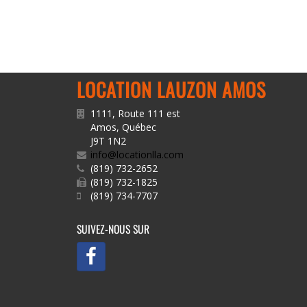
LOCATION LAUZON AMOS
1111, Route 111 est
Amos
,
Québec
J9T 1N2
info@locationlla.com
(819) 732-2652
(819) 732-1825
(819) 734-7707
SUIVEZ-NOUS SUR