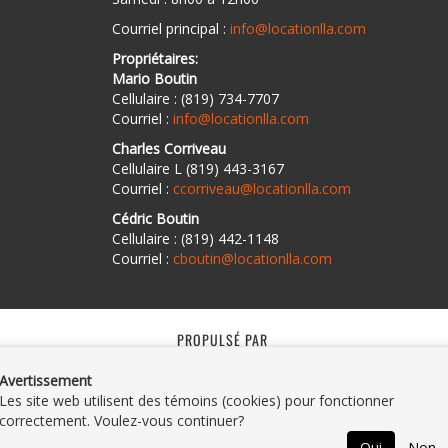
Courriel principal :
info@locationlla.com
Propriétaires:
Mario Boutin
Cellulaire : (819) 734-7707
Courriel :
info@locationlla.com
Charles Corriveau
Cellulaire L (819) 443-3167
Courriel :
ccorriveau@locationlla.com
Cédric Boutin
Cellulaire : (819) 442-1148
Courriel :
cboutin@locationlla.com
PROPULSÉ PAR
Avertissement
Les site web utilisent des témoins (cookies) pour fonctionner
correctement. Voulez-vous continuer?
Oui
Non