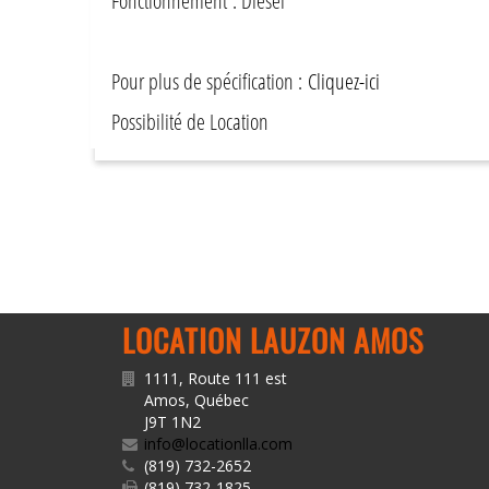
Fonctionnement : Diesel
Pour plus de spécification :
Cliquez-ici
Possibilité de Location
LOCATION LAUZON AMOS
1111, Route 111 est
Amos
,
Québec
J9T 1N2
info@locationlla.com
(819) 732-2652
(819) 732-1825