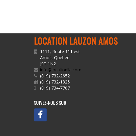
LOCATION LAUZON AMOS
1111, Route 111 est
Amos
,
Québec
J9T 1N2
info@locationlla.com
(819) 732-2652
(819) 732-1825
(819) 734-7707
SUIVEZ-NOUS SUR